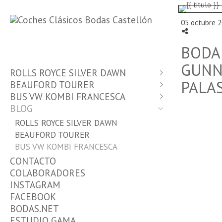
05 octubre 2
BODA 
GUNN
ROLLS ROYCE SILVER DAWN
PALA
BEAUFORD TOURER
INFORMACIÓN Y TARIFAS
BUS VW KOMBI FRANCESCA
MASIA FUENTE LA REINA
INFORMACIÓN Y TARIFAS
BLOG
MASIA LES CASOTES
EL INVERNADERO
INFORMACIÓN Y TARIFAS
LA OPERA
LOS PINOS EVENTS
MAS DELS DOBLONS
ROLLS ROYCE SILVER DAWN
MAS DE LUCIA
MASIA FUENTE LA REINA
BEAUFORD TOURER
TORRE GALLÉN
MASÍA BELLVER
BUS VW KOMBI FRANCESCA
ALQUERIA DE MASCARÓS
HUERTA DE PEÑALEN
CONTACTO
TORRE LA MINA
EL GRAU
COLABORADORES
MAS DELS DOBLONS
TORRE GALLÉN
INSTAGRAM
HUERTA DE PEÑALEN
MASIA LES CASOTES
FACEBOOK
MAS DEL PI
TORRE LA MINA
BODAS.NET
ALQUERIA DE MASCARÓS
ESTUDIO GAMA